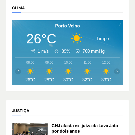
CLIMA
Porto Velho
26°C
Limpo
1 m/s
89%
760
mmHg
08:00
09:00
10:00
11:00
12:00
13:00
‹
›
26°C
28°C
30°C
32°C
33°C
33°C
JUSTIÇA
CNJ afasta ex-juíza da Lava Jato
por dois anos