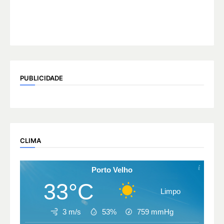
PUBLICIDADE
CLIMA
Porto Velho
33°C
Limpo
3 m/s
53%
759
mmHg