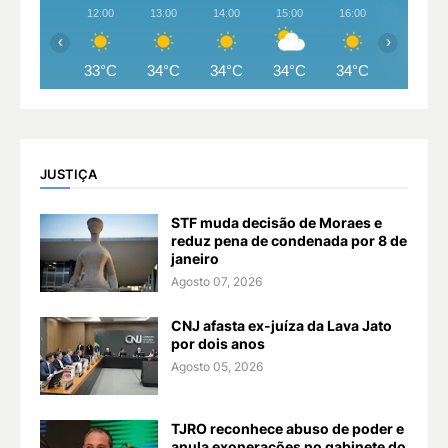
12:00
13:00
14:00
15:00
16:00
17:00
‹
›
33°C
34°C
34°C
34°C
34°C
33°C
JUSTIÇA
STF muda decisão de Moraes e
reduz pena de condenada por 8 de
janeiro
Agosto 07, 2026
CNJ afasta ex-juíza da Lava Jato
por dois anos
Agosto 05, 2026
TJRO reconhece abuso de poder e
anula exonerações no gabinete do