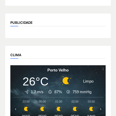
PUBLICIDADE
CLIMA
Porto Velho
26°C
Limpo
1.7 m/s
87%
759
mmHg
23:00
00:00
01:00
02:00
03:00
04:00
‹
›