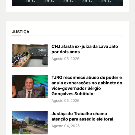
26°C
25°C
25°C
25°C
24°C
24°C
JUSTIÇA
CNJ afasta ex-juíza da Lava Jato
por dois anos
Agosto 05, 2026
TJRO reconhece abuso de poder e
anula exonerações no gabinete do
vice-governador Sérgio
Gonçalves Subtítulo:
Agosto 05, 2026
Justiça do Trabalho chama
atenção para assédio eleitoral
Agosto 04, 2026