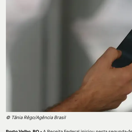
© Tânia Rêgo/Agência Brasil
Porto Velho, RO -
A Receita Federal iniciou nesta segunda-fe