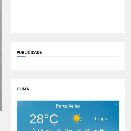
PUBLICIDADE
CLIMA
Porto Velho
28°C
Limpo
1.8 m/s
74%
761
mmHg