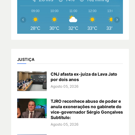
09:00
10:00
11:00
12:00
13:00
14:00
‹
›
28°C
30°C
32°C
33°C
33°C
34°
JUSTIÇA
CNJ afasta ex-juíza da Lava Jato
por dois anos
Agosto 05, 2026
TJRO reconhece abuso de poder e
anula exonerações no gabinete do
vice-governador Sérgio Gonçalves
Subtítulo:
Agosto 05, 2026