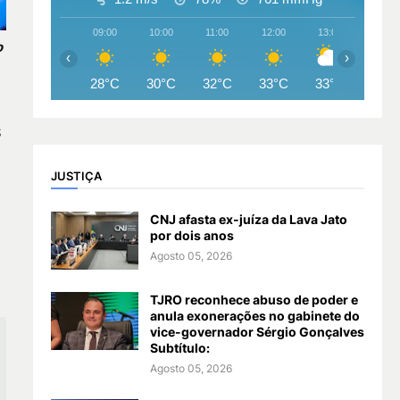
09:00
10:00
11:00
12:00
13:00
14:00
o
‹
›
28°C
30°C
32°C
33°C
33°C
33°
$
JUSTIÇA
CNJ afasta ex-juíza da Lava Jato
por dois anos
Agosto 05, 2026
TJRO reconhece abuso de poder e
anula exonerações no gabinete do
vice-governador Sérgio Gonçalves
Subtítulo:
Agosto 05, 2026