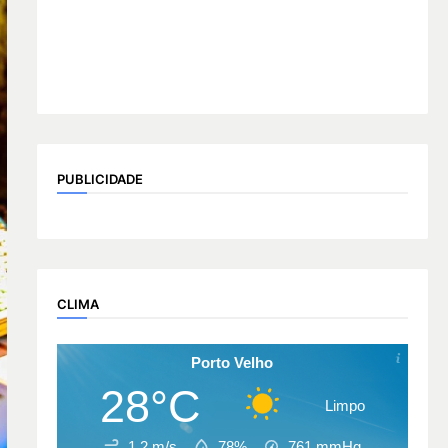
PUBLICIDADE
CLIMA
Porto Velho
28°C
Limpo
1.2 m/s
78%
761
mmHg