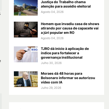
Justiça do Trabalho chama
atenção para assédio eleitoral
Agosto 04, 2026
%
Homem que invadiu casa de shows
atirando por causa de capacete vai
a júri popular em RO
Agosto 04, 2026
TJRO dá início à aplicação de
índice para fortalecer a
governança institucional
e
Julho 30, 2026
Moraes dá 48 horas para
Bolsonaro informar se autorizou
vídeo com IA
Julho 29, 2026