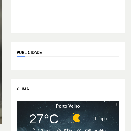
PUBLICIDADE
CLIMA
Porto Velho
27°C
Limpo
1.3 m/s
81%
759
mmHg