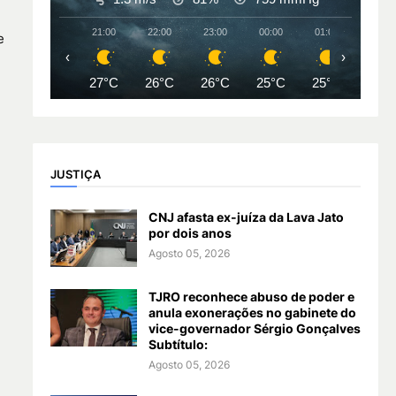
21:00
22:00
23:00
00:00
01:00
02:00
e
‹
›
27°C
26°C
26°C
25°C
25°C
25°
JUSTIÇA
CNJ afasta ex-juíza da Lava Jato
por dois anos
Agosto 05, 2026
TJRO reconhece abuso de poder e
anula exonerações no gabinete do
vice-governador Sérgio Gonçalves
Subtítulo:
Agosto 05, 2026