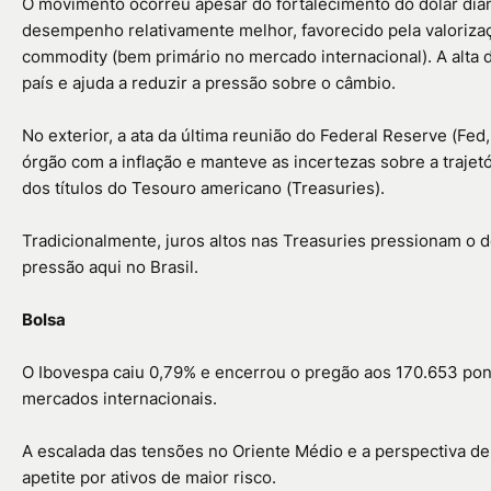
O movimento ocorreu apesar do fortalecimento do dólar dia
desempenho relativamente melhor, favorecido pela valorizaçã
commodity (bem primário no mercado internacional). A alta 
país e ajuda a reduzir a pressão sobre o câmbio.
No exterior, a ata da última reunião do Federal Reserve (Fe
órgão com a inflação e manteve as incertezas sobre a traje
dos títulos do Tesouro americano (Treasuries).
Tradicionalmente, juros altos nas Treasuries pressionam o dó
pressão aqui no Brasil.
Bolsa
O Ibovespa caiu 0,79% e encerrou o pregão aos 170.653 pon
mercados internacionais.
A escalada das tensões no Oriente Médio e a perspectiva d
apetite por ativos de maior risco.