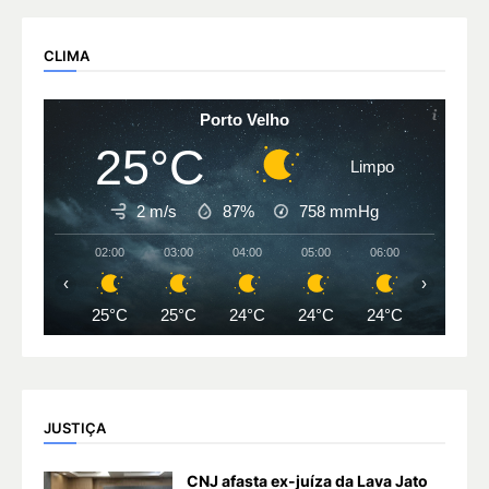
CLIMA
Porto Velho
25°C
Limpo
2 m/s
87%
758
mmHg
02:00
03:00
04:00
05:00
06:00
07:00
‹
›
25°C
25°C
24°C
24°C
24°C
24°C
JUSTIÇA
CNJ afasta ex-juíza da Lava Jato