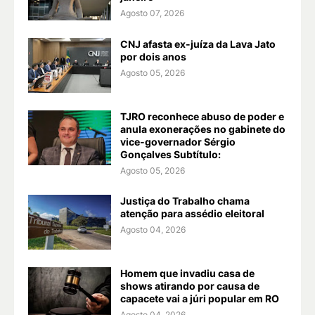
Agosto 07, 2026
CNJ afasta ex-juíza da Lava Jato
por dois anos
Agosto 05, 2026
TJRO reconhece abuso de poder e
anula exonerações no gabinete do
vice-governador Sérgio
Gonçalves Subtítulo:
Agosto 05, 2026
Justiça do Trabalho chama
atenção para assédio eleitoral
Agosto 04, 2026
Homem que invadiu casa de
shows atirando por causa de
capacete vai a júri popular em RO
Agosto 04, 2026