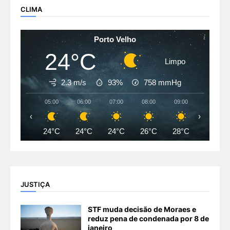
CLIMA
Porto Velho
24°C
Limpo
2.3 m/s
93%
758
mmHg
05:00
06:00
07:00
08:00
09:00
10:00
‹
›
24°C
24°C
24°C
26°C
28°C
31°C
JUSTIÇA
STF muda decisão de Moraes e
reduz pena de condenada por 8 de
janeiro