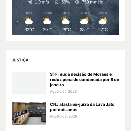
1.9 m/s
59%
759
mmHg
16:00
17:00
18:00
19:00
20:00
21:00
‹
›
32°C
30°C
29°C
28°C
27°C
26°C
JUSTIÇA
STF muda decisão de Moraes e
reduz pena de condenada por 8 de
janeiro
Agosto 07, 2026
CNJ afasta ex-juíza da Lava Jato
por dois anos
Agosto 05, 2026