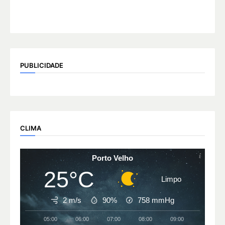
PUBLICIDADE
CLIMA
Porto Velho
25°C
Limpo
2 m/s
90%
758
mmHg
05:00
06:00
07:00
08:00
09:00
10:00