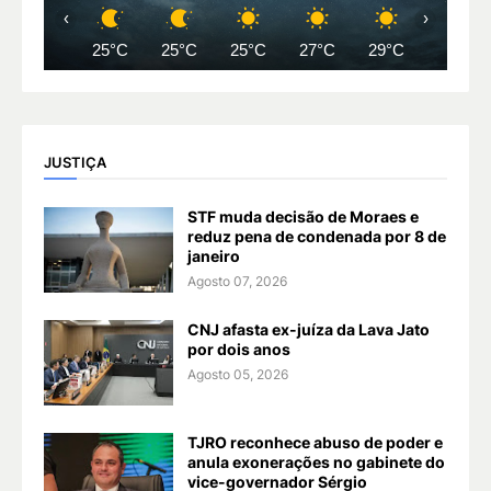
‹
›
25°C
25°C
25°C
27°C
29°C
31°C
JUSTIÇA
STF muda decisão de Moraes e
reduz pena de condenada por 8 de
janeiro
Agosto 07, 2026
CNJ afasta ex-juíza da Lava Jato
por dois anos
Agosto 05, 2026
TJRO reconhece abuso de poder e
anula exonerações no gabinete do
vice-governador Sérgio