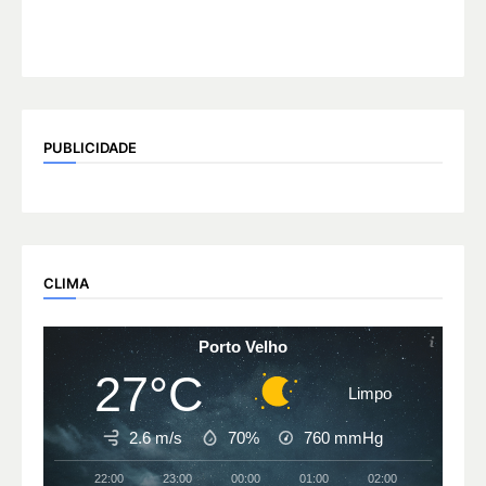
PUBLICIDADE
CLIMA
Porto Velho
27°C
Limpo
2.6 m/s
70%
760
mmHg
22:00
23:00
00:00
01:00
02:00
03:00