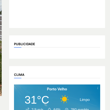
PUBLICIDADE
CLIMA
Porto Velho
31°C
Limpo
2.9 m/s
64%
760
mmHg