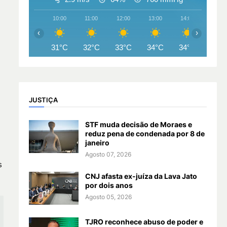
10:00
11:00
12:00
13:00
14:00
15:00
‹
›
31°C
32°C
33°C
34°C
34°C
34°
JUSTIÇA
STF muda decisão de Moraes e
reduz pena de condenada por 8 de
janeiro
Agosto 07, 2026
s
CNJ afasta ex-juíza da Lava Jato
por dois anos
Agosto 05, 2026
TJRO reconhece abuso de poder e