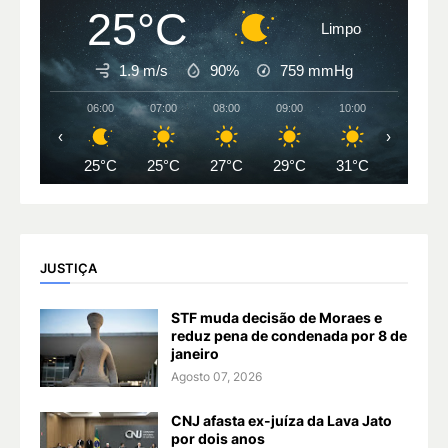
25°C
Limpo
1.9 m/s
90%
759
mmHg
06:00
07:00
08:00
09:00
10:00
11:00
‹
›
25°C
25°C
27°C
29°C
31°C
33°C
JUSTIÇA
STF muda decisão de Moraes e
reduz pena de condenada por 8 de
janeiro
Agosto 07, 2026
CNJ afasta ex-juíza da Lava Jato
por dois anos