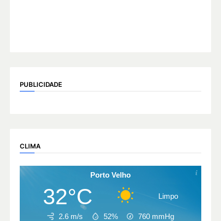
PUBLICIDADE
CLIMA
Porto Velho
32°C
Limpo
2.6 m/s
52%
760
mmHg