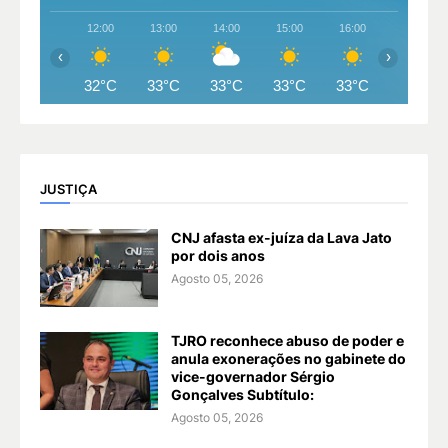
12:00
13:00
14:00
15:00
16:00
17:00
‹
›
32°C
33°C
33°C
33°C
33°C
32°C
JUSTIÇA
CNJ afasta ex-juíza da Lava Jato
por dois anos
Agosto 05, 2026
TJRO reconhece abuso de poder e
anula exonerações no gabinete do
vice-governador Sérgio
Gonçalves Subtítulo:
Agosto 05, 2026