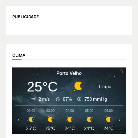
PUBLICIDADE
CLIMA
Porto Velho
25°C
Limpo
2 m/s
87%
758
mmHg
02:00
03:00
04:00
05:00
06:00
07:00
‹
›
25°C
25°C
24°C
24°C
24°C
24°C