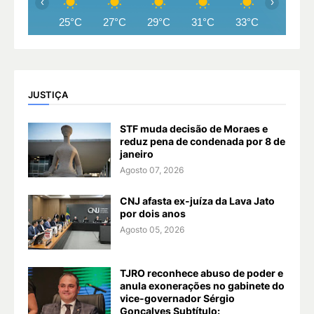
‹
›
25°C
27°C
29°C
31°C
33°C
34°C
JUSTIÇA
STF muda decisão de Moraes e
reduz pena de condenada por 8 de
janeiro
Agosto 07, 2026
CNJ afasta ex-juíza da Lava Jato
por dois anos
Agosto 05, 2026
TJRO reconhece abuso de poder e
anula exonerações no gabinete do
vice-governador Sérgio
Gonçalves Subtítulo: