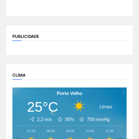
PUBLICIDADE
CLIMA
Porto Velho
25°C
Limpo
2.2 m/s
90%
759
mmHg
07:00
08:00
09:00
10:00
11:00
12:00