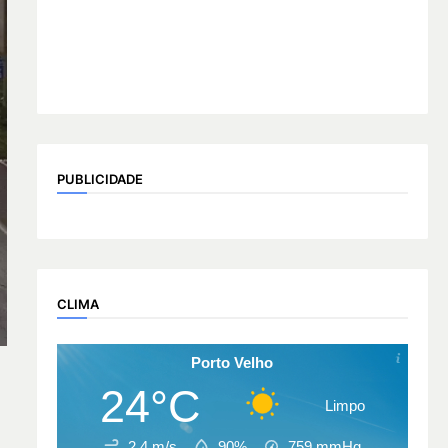
PUBLICIDADE
CLIMA
Porto Velho
24°C
Limpo
2.4 m/s
90%
759
mmHg