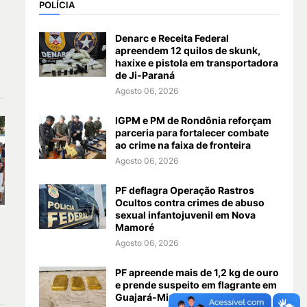
POLÍCIA
Denarc e Receita Federal
apreendem 12 quilos de skunk,
haxixe e pistola em transportadora
de Ji-Paraná
Agosto 06, 2026
IGPM e PM de Rondônia reforçam
parceria para fortalecer combate
ao crime na faixa de fronteira
Agosto 06, 2026
PF deflagra Operação Rastros
Ocultos contra crimes de abuso
sexual infantojuvenil em Nova
Mamoré
a
Agosto 06, 2026
PF apreende mais de 1,2 kg de ouro
e prende suspeito em flagrante em
Guajará-Mirim