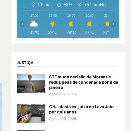
1.6 m/s
59%
757
mmHg
17:00
18:00
19:00
20:00
21:00
22:00
‹
›
31°C
29°C
28°C
27°C
27°C
27°
JUSTIÇA
STF muda decisão de Moraes e
reduz pena de condenada por 8 de
janeiro
Agosto 07, 2026
CNJ afasta ex-juíza da Lava Jato
por dois anos
Agosto 05, 2026