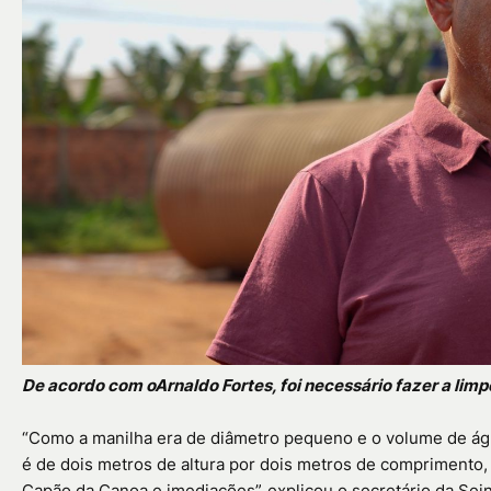
De acordo com oArnaldo Fortes, foi necessário fazer a limp
“Como a manilha era de diâmetro pequeno e o volume de águ
é de dois metros de altura por dois metros de comprimento,
Capão da Canoa e imediações”, explicou o secretário da Sei