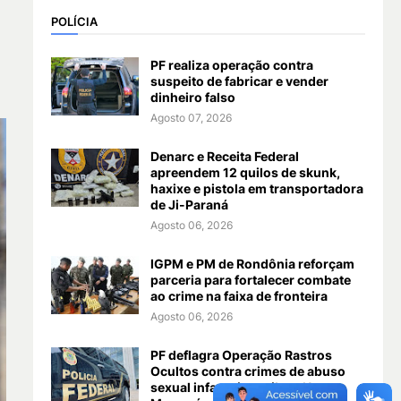
POLÍCIA
PF realiza operação contra
suspeito de fabricar e vender
dinheiro falso
Agosto 07, 2026
Denarc e Receita Federal
apreendem 12 quilos de skunk,
haxixe e pistola em transportadora
de Ji-Paraná
Agosto 06, 2026
IGPM e PM de Rondônia reforçam
parceria para fortalecer combate
ao crime na faixa de fronteira
Agosto 06, 2026
PF deflagra Operação Rastros
Ocultos contra crimes de abuso
sexual infantojuvenil em Nova