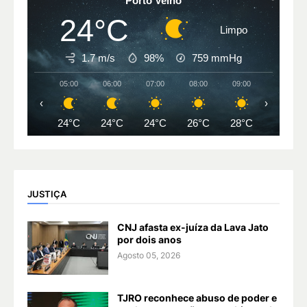
Porto Velho
24°C
Limpo
1.7 m/s
98%
759
mmHg
05:00
06:00
07:00
08:00
09:00
10:00
‹
›
24°C
24°C
24°C
26°C
28°C
30°C
JUSTIÇA
CNJ afasta ex-juíza da Lava Jato
por dois anos
Agosto 05, 2026
TJRO reconhece abuso de poder e