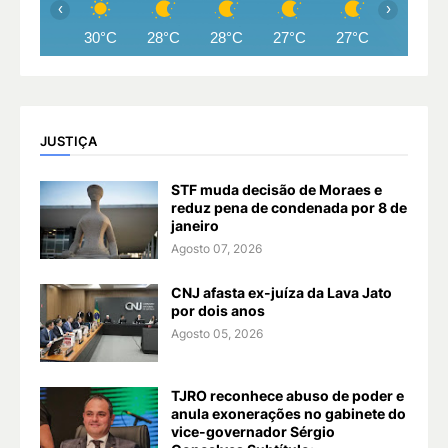
‹
›
30°C
28°C
28°C
27°C
27°C
26°C
JUSTIÇA
STF muda decisão de Moraes e
reduz pena de condenada por 8 de
janeiro
Agosto 07, 2026
CNJ afasta ex-juíza da Lava Jato
por dois anos
Agosto 05, 2026
TJRO reconhece abuso de poder e
anula exonerações no gabinete do
vice-governador Sérgio