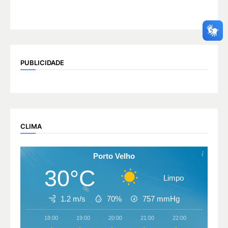
PUBLICIDADE
CLIMA
Porto Velho
30°C
Limpo
1.2 m/s
70%
757
mmHg
18:00
19:00
20:00
21:00
22:00
23:00