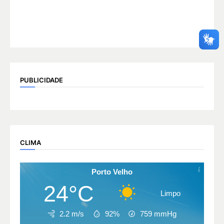
PUBLICIDADE
CLIMA
Porto Velho
24°C
Limpo
2.2 m/s
92%
759
mmHg