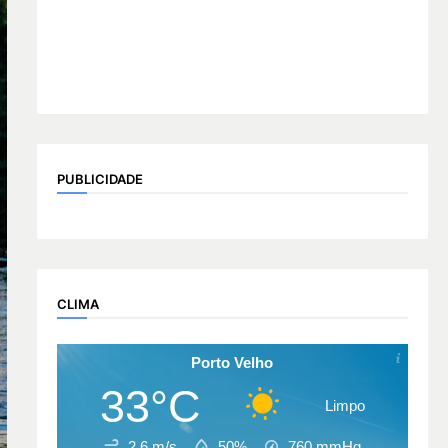
PUBLICIDADE
CLIMA
Porto Velho
33°C
Limpo
2.6 m/s
50%
760
mmHg