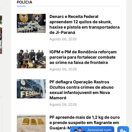
POLÍCIA
Denarc e Receita Federal
apreendem 12 quilos de skunk,
haxixe e pistola em transportadora
de Ji-Paraná
Agosto 06, 2026
IGPM e PM de Rondônia reforçam
parceria para fortalecer combate
ao crime na faixa de fronteira
a
Agosto 06, 2026
PF deflagra Operação Rastros
Ocultos contra crimes de abuso
sexual infantojuvenil em Nova
Mamoré
Agosto 06, 2026
PF apreende mais de 1,2 kg de ouro
e prende suspeito em flagrante em
Guajará-Mirim