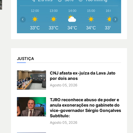
12:00
13:00
14:00
15:00
16:00
17:00
‹
›
33°C
33°C
34°C
34°C
33°C
31°
JUSTIÇA
CNJ afasta ex-juíza da Lava Jato
por dois anos
Agosto 05, 2026
TJRO reconhece abuso de poder e
anula exonerações no gabinete do
vice-governador Sérgio Gonçalves
Subtítulo:
Agosto 05, 2026