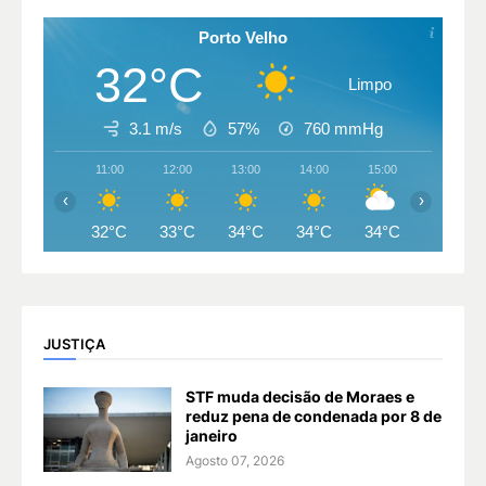
Porto Velho
32°C
Limpo
3.1 m/s
57%
760
mmHg
11:00
12:00
13:00
14:00
15:00
16:00
‹
›
32°C
33°C
34°C
34°C
34°C
34°C
JUSTIÇA
STF muda decisão de Moraes e
reduz pena de condenada por 8 de
janeiro
Agosto 07, 2026