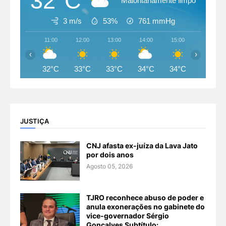
32°C
Maioritariamente limpo
3 m/s
53%
761
mmHg
11:00
12:00
13:00
14:00
15:00
16:00
‹
›
32°C
33°C
33°C
34°C
34°C
33°C
JUSTIÇA
CNJ afasta ex-juíza da Lava Jato
por dois anos
Agosto 05, 2026
TJRO reconhece abuso de poder e
anula exonerações no gabinete do
vice-governador Sérgio
Gonçalves Subtítulo: