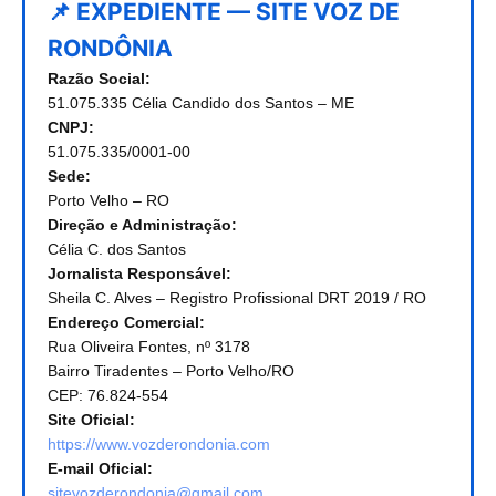
📌 EXPEDIENTE — SITE VOZ DE
RONDÔNIA
Razão Social:
51.075.335 Célia Candido dos Santos – ME
CNPJ:
51.075.335/0001-00
Sede:
Porto Velho – RO
Direção e Administração:
Célia C. dos Santos
Jornalista Responsável:
Sheila C. Alves – Registro Profissional DRT 2019 / RO
Endereço Comercial:
Rua Oliveira Fontes, nº 3178
Bairro Tiradentes – Porto Velho/RO
CEP: 76.824-554
Site Oficial:
https://www.vozderondonia.com
E-mail Oficial:
sitevozderondonia@gmail.com