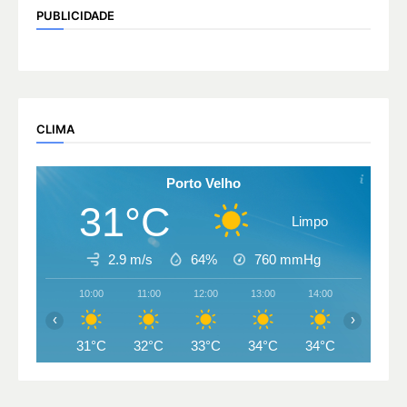
PUBLICIDADE
CLIMA
Porto Velho
31°C
Limpo
2.9 m/s
64%
760
mmHg
10:00
11:00
12:00
13:00
14:00
15:00
‹
›
31°C
32°C
33°C
34°C
34°C
34°C