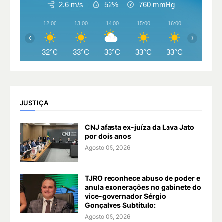
2.6 m/s
52%
760
mmHg
12:00
13:00
14:00
15:00
16:00
17:00
‹
›
32°C
33°C
33°C
33°C
33°C
32°C
JUSTIÇA
CNJ afasta ex-juíza da Lava Jato
por dois anos
Agosto 05, 2026
TJRO reconhece abuso de poder e
anula exonerações no gabinete do
vice-governador Sérgio
Gonçalves Subtítulo:
Agosto 05, 2026