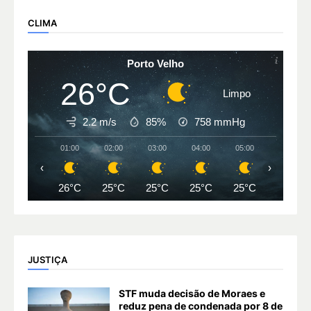
CLIMA
Porto Velho
26°C
Limpo
2.2 m/s
85%
758
mmHg
01:00
02:00
03:00
04:00
05:00
06:00
‹
›
26°C
25°C
25°C
25°C
25°C
25°C
JUSTIÇA
STF muda decisão de Moraes e
reduz pena de condenada por 8 de