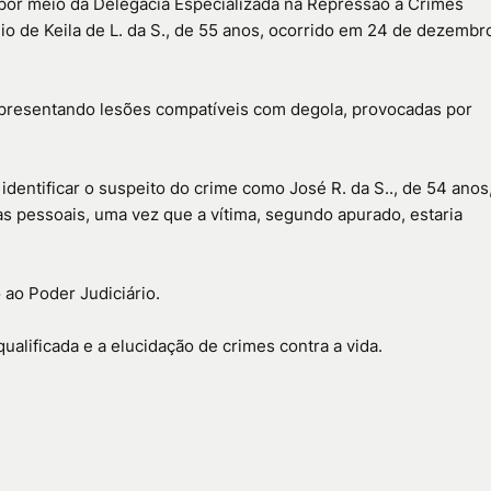
a, por meio da Delegacia Especializada na Repressão a Crimes
io de Keila de L. da S., de 55 anos, ocorrido em 24 de dezembr
 apresentando lesões compatíveis com degola, provocadas por
dentificar o suspeito do crime como José R. da S.., de 54 anos
as pessoais, uma vez que a vítima, segundo apurado, estaria
ao Poder Judiciário.
ualificada e a elucidação de crimes contra a vida.