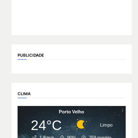
PUBLICIDADE
CLIMA
Porto Velho
24°C
Limpo
1.8 m/s
90%
759
mmHg