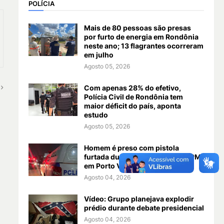
POLÍCIA
Mais de 80 pessoas são presas
por furto de energia em Rondônia
neste ano; 13 flagrantes ocorreram
em julho
Agosto 05, 2026
Com apenas 28% do efetivo,
Polícia Civil de Rondônia tem
maior déficit do país, aponta
estudo
Agosto 05, 2026
Homem é preso com pistola
furtada durante abordagem da PM
em Porto Velho
Agosto 04, 2026
Vídeo: Grupo planejava explodir
prédio durante debate presidencial
Agosto 04, 2026