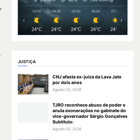
o
03:00
04:00
05:00
06:00
07:00
08:00
‹
›
24°C
24°C
24°C
24°C
24°C
26°
,
JUSTIÇA
CNJ afasta ex-juíza da Lava Jato
por dois anos
Agosto 05, 2026
TJRO reconhece abuso de poder e
anula exonerações no gabinete do
vice-governador Sérgio Gonçalves
Subtítulo:
Agosto 05, 2026