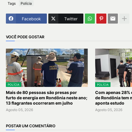
Tags
Polícia
Facebook
Twitter
VOCÊ PODE GOSTAR
POLÍCIA
POLÍCIA
Mais de 80 pessoas são presas por
Com apenas 28% do 
furto de energia em Rondônia neste ano;
de Rondônia tem ma
13 flagrantes ocorreram em julho
aponta estudo
Agosto 05, 2026
Agosto 05, 2026
POSTAR UM COMENTÁRIO