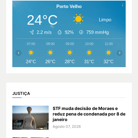
Porto Velho
24°C
Limpo
2.2 m/s
92%
759
mmHg
07:00
08:00
09:00
10:00
11:00
12:00
‹
›
24°C
26°C
28°C
31°C
32°C
33°C
JUSTIÇA
STF muda decisão de Moraes e
reduz pena de condenada por 8 de
janeiro
Agosto 07, 2026