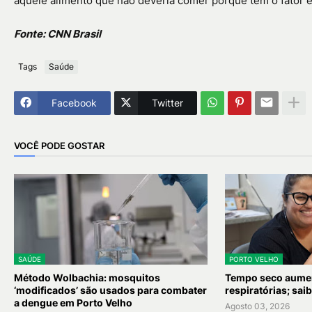
aquele alimento que não deveria comer porque tem o fator em
Fonte: CNN Brasil
Tags
Saúde
Facebook
Twitter
VOCÊ PODE GOSTAR
SAÚDE
PORTO VELHO
Método Wolbachia: mosquitos
Tempo seco aumen
‘modificados’ são usados para combater
respiratórias; sai
a dengue em Porto Velho
Agosto 03, 2026