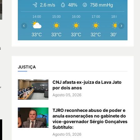
2.6 m/s
48%
758
mmHg
14:00
15:00
16:00
17:00
18:00
19:00
‹
›
33°C
33°C
33°C
32°C
30°C
28°
s
JUSTIÇA
m
CNJ afasta ex-juíza da Lava Jato
,
por dois anos
Agosto 05, 2026
TJRO reconhece abuso de poder e
anula exonerações no gabinete do
vice-governador Sérgio Gonçalves
Subtítulo:
Agosto 05, 2026