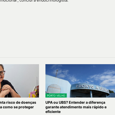
ocional”, conclui a endocrinologista.
PORTO VELHO
ta risco de doenças
UPA ou UBS? Entender a diferença
ba como se proteger
garante atendimento mais rápido e
eficiente