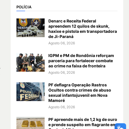
POLÍCIA
Denarc e Receita Federal
apreendem 12 quilos de skunk,
haxixe e pistola em transportadora
de Ji-Paraná
Agosto 06, 2026
IGPM e PM de Rondônia reforçam
parceria para fortalecer combate
ao crime na faixa de fronteira
.
Agosto 06, 2026
s
PF deflagra Operação Rastros
Ocultos contra crimes de abuso
sexual infantojuvenil em Nova
Mamoré
Agosto 06, 2026
PF apreende mais de 1,2 kg de ouro
e prende suspeito em flagrante em