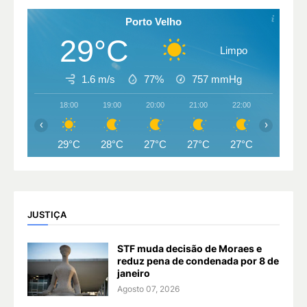
Porto Velho
29°C
Limpo
1.6 m/s
77%
757
mmHg
18:00
19:00
20:00
21:00
22:00
23:00
‹
›
29°C
28°C
27°C
27°C
27°C
26°C
JUSTIÇA
STF muda decisão de Moraes e
reduz pena de condenada por 8 de
janeiro
Agosto 07, 2026