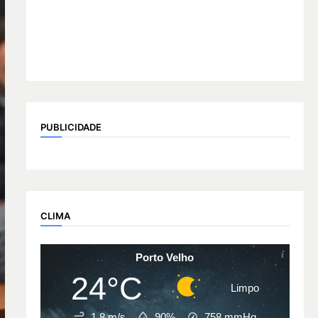
PUBLICIDADE
CLIMA
Porto Velho
24°C
Limpo
1.8 m/s
90%
758
mmHg