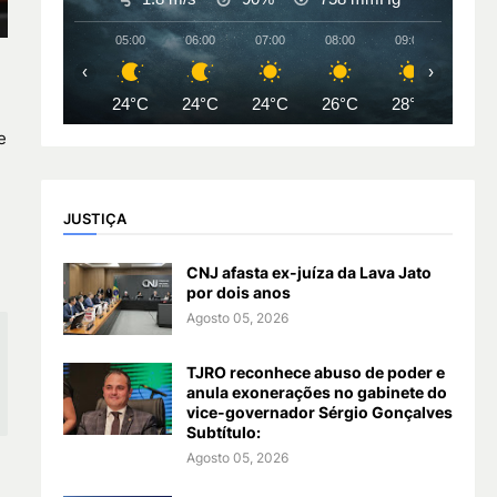
05:00
06:00
07:00
08:00
09:00
10:00
‹
›
24°C
24°C
24°C
26°C
28°C
31°
e
JUSTIÇA
CNJ afasta ex-juíza da Lava Jato
por dois anos
Agosto 05, 2026
TJRO reconhece abuso de poder e
anula exonerações no gabinete do
vice-governador Sérgio Gonçalves
Subtítulo:
Agosto 05, 2026