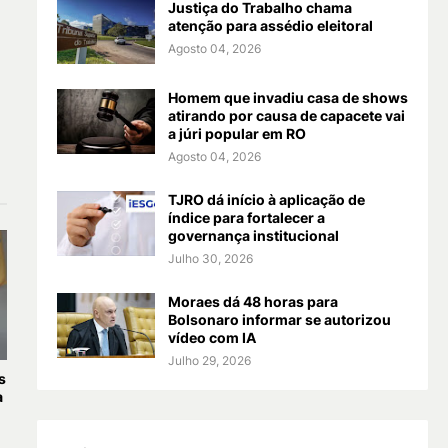
Justiça do Trabalho chama
atenção para assédio eleitoral
Agosto 04, 2026
Homem que invadiu casa de shows
atirando por causa de capacete vai
a júri popular em RO
Agosto 04, 2026
TJRO dá início à aplicação de
índice para fortalecer a
governança institucional
Julho 30, 2026
Moraes dá 48 horas para
Bolsonaro informar se autorizou
vídeo com IA
Julho 29, 2026
s
a