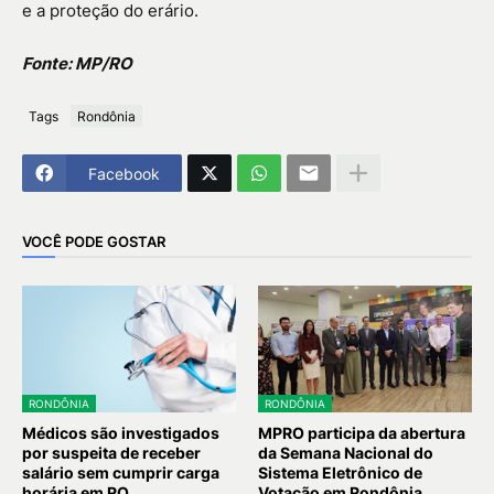
e a proteção do erário.
Fonte: MP/RO
Tags
Rondônia
Facebook
VOCÊ PODE GOSTAR
RONDÔNIA
RONDÔNIA
Médicos são investigados
MPRO participa da abertura
por suspeita de receber
da Semana Nacional do
salário sem cumprir carga
Sistema Eletrônico de
horária em RO
Votação em Rondônia