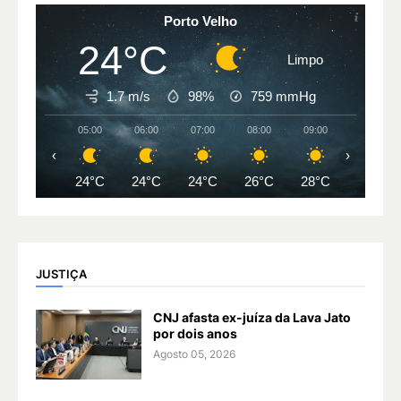
Porto Velho
24°C
Limpo
1.7 m/s
98%
759
mmHg
05:00
06:00
07:00
08:00
09:00
10:00
‹
›
24°C
24°C
24°C
26°C
28°C
30°C
JUSTIÇA
CNJ afasta ex-juíza da Lava Jato
por dois anos
Agosto 05, 2026