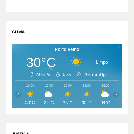
CLIMA
Porto Velho
30°C
Limpo
2.6 m/s
65%
761
mmHg
10:00
11:00
12:00
13:00
14:00
15:00
‹
›
30°C
32°C
33°C
33°C
34°C
34°C
JUSTIÇA