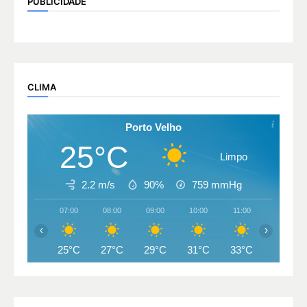
PUBLICIDADE
CLIMA
Porto Velho
25°C
Limpo
2.2 m/s
90%
759
mmHg
07:00
08:00
09:00
10:00
11:00
12:00
‹
›
25°C
27°C
29°C
31°C
33°C
34°C