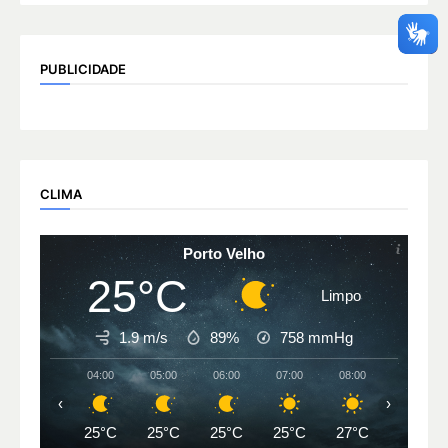
PUBLICIDADE
CLIMA
Porto Velho
25°C
Limpo
1.9 m/s
89%
758
mmHg
04:00
05:00
06:00
07:00
08:00
09:00
‹
›
25°C
25°C
25°C
25°C
27°C
29°C