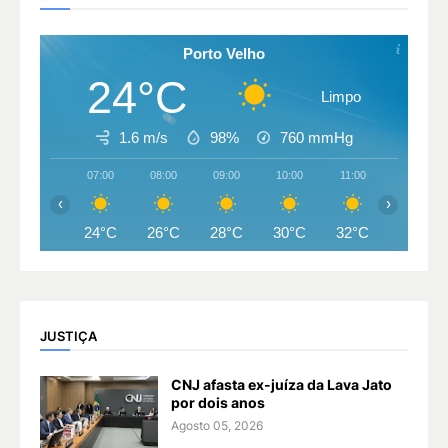
Porto Velho
24°C
Limpo
1.6 m/s
98%
760
mmHg
07:00
08:00
09:00
10:00
11:00
12:00
‹
›
24°C
26°C
28°C
30°C
32°C
33°C
JUSTIÇA
CNJ afasta ex-juíza da Lava Jato
por dois anos
Agosto 05, 2026