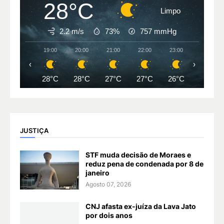
28°C
Limpo
2.2 m/s
73%
757
mmHg
19:00
20:00
21:00
22:00
23:00
00:00
‹
›
28°C
28°C
27°C
27°C
26°C
26°C
JUSTIÇA
STF muda decisão de Moraes e
reduz pena de condenada por 8 de
janeiro
Agosto 07, 2026
CNJ afasta ex-juíza da Lava Jato
por dois anos