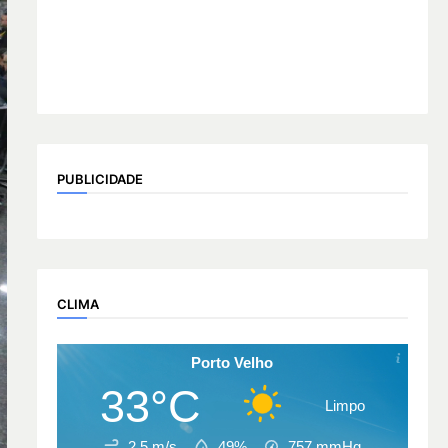
PUBLICIDADE
CLIMA
Porto Velho
33°C
Limpo
2.5 m/s
49%
757
mmHg