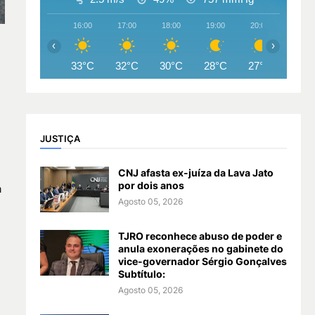
16:00
17:00
18:00
19:00
20:00
21:00
‹
›
33°C
32°C
30°C
28°C
27°C
27°
JUSTIÇA
CNJ afasta ex-juíza da Lava Jato
por dois anos
a
Agosto 05, 2026
TJRO reconhece abuso de poder e
anula exonerações no gabinete do
vice-governador Sérgio Gonçalves
Subtítulo:
Agosto 05, 2026