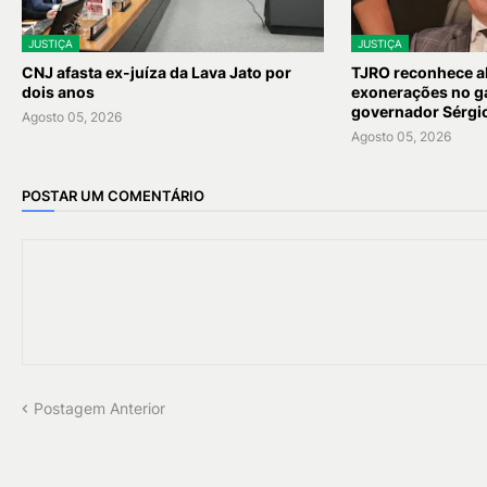
JUSTIÇA
JUSTIÇA
CNJ afasta ex-juíza da Lava Jato por
TJRO reconhece a
dois anos
exonerações no ga
governador Sérgio
Agosto 05, 2026
Agosto 05, 2026
POSTAR UM COMENTÁRIO
Postagem Anterior