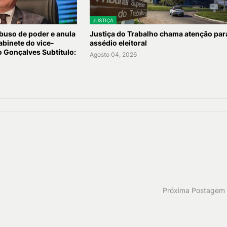
JUSTIÇA
buso de poder e anula
Justiça do Trabalho chama atenção par
binete do vice-
assédio eleitoral
 Gonçalves Subtítulo:
Agosto 04, 2026
Próxima Postagem