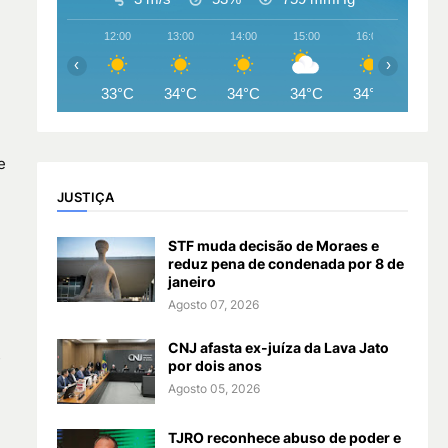
12:00
13:00
14:00
15:00
16:00
17:00
‹
›
33°C
34°C
34°C
34°C
34°C
33°
e
JUSTIÇA
STF muda decisão de Moraes e
reduz pena de condenada por 8 de
janeiro
Agosto 07, 2026
CNJ afasta ex-juíza da Lava Jato
s
por dois anos
Agosto 05, 2026
TJRO reconhece abuso de poder e