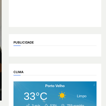
PUBLICIDADE
CLIMA
Porto Velho
33°C
Limpo
3 m/s
53%
759
mmHg