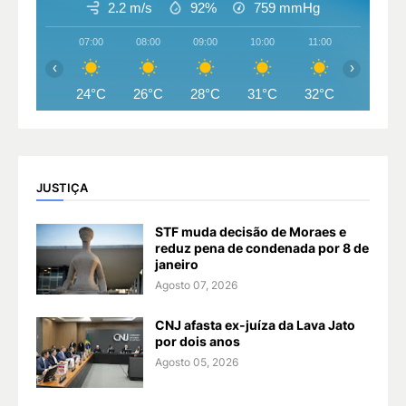
2.2 m/s
92%
759
mmHg
07:00
08:00
09:00
10:00
11:00
12:00
‹
›
24°C
26°C
28°C
31°C
32°C
33°C
JUSTIÇA
STF muda decisão de Moraes e
reduz pena de condenada por 8 de
janeiro
Agosto 07, 2026
CNJ afasta ex-juíza da Lava Jato
por dois anos
Agosto 05, 2026