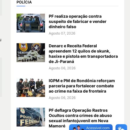
POLÍCIA
PF realiza operação contra
suspeito de fabricar e vender
dinheiro falso
Agosto 07, 2026
u
Denarc e Receita Federal
apreendem 12 quilos de skunk,
haxixe e pistola em transportadora
de Ji-Paraná
Agosto 06, 2026
IGPM e PM de Rondônia reforçam
parceria para fortalecer combate
ao crime na faixa de fronteira
Agosto 06, 2026
PF deflagra Operação Rastros
Ocultos contra crimes de abuso
sexual infantojuvenil em Nova
Mamoré