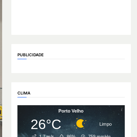
PUBLICIDADE
CLIMA
Porto Velho
26°C
Limpo
1.7 m/s
86%
759
mmHg