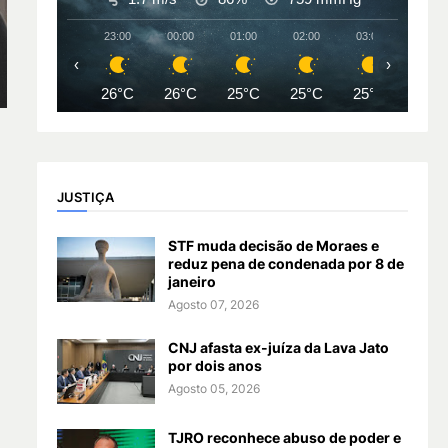
23:00
00:00
01:00
02:00
03:00
04:00
‹
›
26°C
26°C
25°C
25°C
25°C
25°
JUSTIÇA
STF muda decisão de Moraes e
reduz pena de condenada por 8 de
janeiro
Agosto 07, 2026
CNJ afasta ex-juíza da Lava Jato
por dois anos
Agosto 05, 2026
TJRO reconhece abuso de poder e