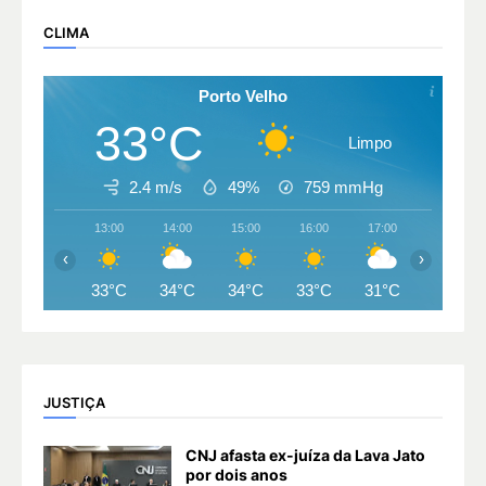
CLIMA
Porto Velho
33°C
Limpo
2.4 m/s
49%
759
mmHg
13:00
14:00
15:00
16:00
17:00
18:00
‹
›
33°C
34°C
34°C
33°C
31°C
29°C
JUSTIÇA
CNJ afasta ex-juíza da Lava Jato
por dois anos