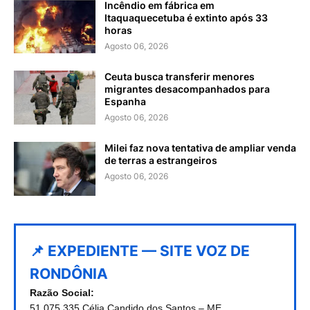
Incêndio em fábrica em
Itaquaquecetuba é extinto após 33
horas
Agosto 06, 2026
Ceuta busca transferir menores
migrantes desacompanhados para
Espanha
Agosto 06, 2026
Milei faz nova tentativa de ampliar venda
de terras a estrangeiros
Agosto 06, 2026
📌 EXPEDIENTE — SITE VOZ DE
RONDÔNIA
Razão Social:
51.075.335 Célia Candido dos Santos – ME