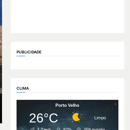
PUBLICIDADE
CLIMA
Porto Velho
26°C
Limpo
1.7 m/s
87%
759
mmHg