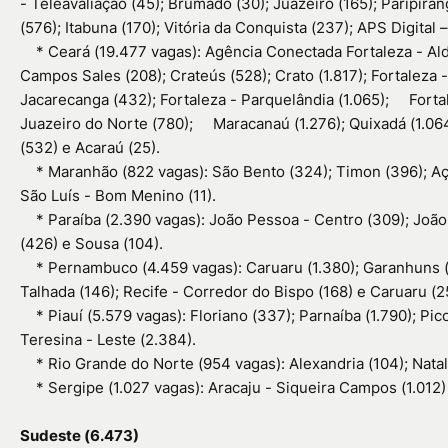
- Teleavaliação (45); Brumado (30); Juazeiro (165); Paripirang
(576); Itabuna (170); Vitória da Conquista (237); APS Digital
*
Ceará (19.477 vagas): Agência Conectada Fortaleza - Ald
Campos Sales (208); Crateús (528); Crato (1.817); Fortaleza 
Jacarecanga (432); Fortaleza - Parquelândia (1.065);
Forta
Juazeiro do Norte (780);
Maracanaú (1.276); Quixadá (1.06
(532) e Acaraú (25).
*
Maranhão (822 vagas): São Bento (324); Timon (396); Aça
São Luís - Bom Menino (11).
*
Paraíba (2.390 vagas): João Pessoa - Centro (309); Joã
(426) e Sousa (104).
*
Pernambuco (4.459 vagas): Caruaru (1.380); Garanhuns (90
Talhada (146); Recife - Corredor do Bispo (168) e Caruaru (2
*
Piauí (5.579 vagas): Floriano (337); Parnaíba (1.790); Pi
Teresina - Leste (2.384).
*
Rio Grande do Norte (954 vagas): Alexandria (104); Natal
*
Sergipe (1.027 vagas): Aracaju - Siqueira Campos (1.012) 
Sudeste (6.473)