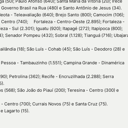
a (50); Paulo Afonso (640); Santa Maria da Vitória (20); Irecê
 – Governo Brasil na Rua (480) e Santo Antônio de Jesus (34).
eota - Teleavaliação (640); Brejo Santo (800); Camocim (106);
- Centro (740);
Fortaleza - Centro-Oeste (2.895); Fortaleza -
leza - Sul (2.301); Iguatu (920); Itapagé (272); Itapipoca (800);
4); Senador Pompeu (432); Sobral (1.128); Tianguá (716); Ubajar
ilândia (18); São Luís - Cohab (45); São Luís - Deodoro (28) e
o Pessoa - Tambauzinho (1.551); Campina Grande - Dinamérica
); Petrolina (362); Recife - Encruzilhada (2.288); Serra
5).
cos (568); São João do Piauí (200); Teresina - Centro (300) e
 - Centro (700); Currais Novos (75) e Santa Cruz (75).
e Lagarto (15).