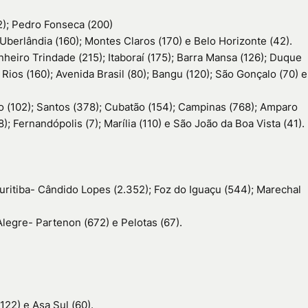
2); Pedro Fonseca (200)
Uberlândia (160); Montes Claros (170) e Belo Horizonte (42).
nheiro Trindade (215); Itaboraí (175); Barra Mansa (126); Duque
 Rios (160); Avenida Brasil (80); Bangu (120); São Gonçalo (70) e
o (102); Santos (378); Cubatão (154); Campinas (768); Amparo
); Fernandópolis (7); Marília (110) e São João da Boa Vista (41).
uritiba- Cândido Lopes (2.352); Foz do Iguaçu (544); Marechal
Alegre- Partenon (672) e Pelotas (67).
(122) e Asa Sul (60).