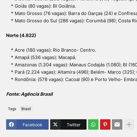
*
Goiás (80 vagas): BI Goiânia.
*
Mato Grosso (76 vagas): Barra do Garças (24) e Confresa
*
Mato Grosso do Sul (286 vagas): Corumbá (98); Costa Ric
Norte (4.822)
*
Acre (180 vagas): Rio Branco- Centro.
*
Amapá (536 vagas): Macapá.
*
Amazonas (1.304 vagas): Manaus Codajás (1.080); BI (160
*
Pará (2.224 vagas): Altamira (496); Belém- Marco (325); 
*
Rondônia: (578 vagas): Cacoal (90) e Porto Velho- Embra
Fonte: Agência Brasil
Tags
Brasil
Facebook
Twitter