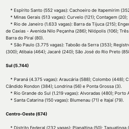
*
Espírito Santo (552 vagas): Cachoeiro de Itapemirim (35
*
Minas Gerais (513 vagas): Curvelo (121); Contagem (20); 
*
Rio de Janeiro (1.633 vagas): Barra da Tijuca (215); Enge
de Caxias - Avenida Nilo Peçanha (286); Nilópolis (106); Três
Barra do Piraí (80).
*
São Paulo (3.775 vagas): Taboão da Serra (353); Registr
(300); Atibaia (464); Jacaré (240); São José do Rio Preto (858
Sul (5.744)
*
Paraná (4.375 vagas): Araucária (588); Colombo (448); C
Cândido Rondon (384); Londrina (56) e Ponta Grossa (3).
*
Rio Grande do Sul (1.219 vagas): Alvoradas (480); Porto 
*
Santa Catarina (150 vagas): Blumenau (71) e Itajaí (79).
Centro-Oeste (674)
*
Distrito Federal (232 vagas): Planaltina (50); Taguatinga 