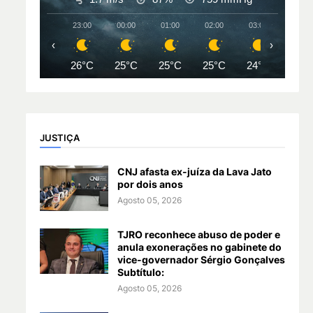
23:00
00:00
01:00
02:00
03:00
04:00
‹
›
26°C
25°C
25°C
25°C
24°C
24°
JUSTIÇA
CNJ afasta ex-juíza da Lava Jato
por dois anos
Agosto 05, 2026
TJRO reconhece abuso de poder e
anula exonerações no gabinete do
vice-governador Sérgio Gonçalves
Subtítulo:
Agosto 05, 2026