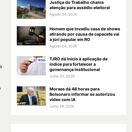
Justiça do Trabalho chama
atenção para assédio eleitoral
Agosto 04, 2026
Homem que invadiu casa de shows
atirando por causa de capacete vai
a júri popular em RO
Agosto 04, 2026
TJRO dá início à aplicação de
índice para fortalecer a
a
governança institucional
Julho 30, 2026
A
Moraes dá 48 horas para
Bolsonaro informar se autorizou
vídeo com IA
Julho 29, 2026