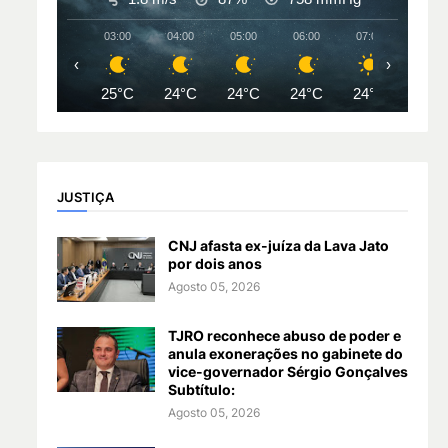
03:00
04:00
05:00
06:00
07:00
08:00
‹
›
25°C
24°C
24°C
24°C
24°C
26°
JUSTIÇA
CNJ afasta ex-juíza da Lava Jato
por dois anos
Agosto 05, 2026
TJRO reconhece abuso de poder e
anula exonerações no gabinete do
vice-governador Sérgio Gonçalves
Subtítulo:
Agosto 05, 2026