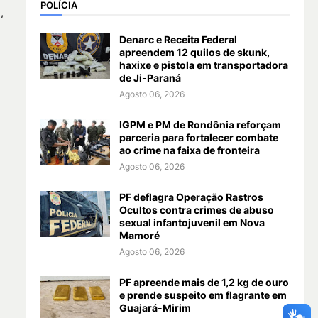
POLÍCIA
,
Denarc e Receita Federal
apreendem 12 quilos de skunk,
haxixe e pistola em transportadora
de Ji-Paraná
Agosto 06, 2026
IGPM e PM de Rondônia reforçam
parceria para fortalecer combate
ao crime na faixa de fronteira
Agosto 06, 2026
PF deflagra Operação Rastros
Ocultos contra crimes de abuso
sexual infantojuvenil em Nova
Mamoré
Agosto 06, 2026
PF apreende mais de 1,2 kg de ouro
e prende suspeito em flagrante em
Guajará-Mirim