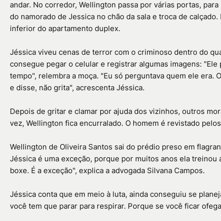
andar. No corredor, Wellington passa por várias portas, para 
do namorado de Jessica no chão da sala e troca de calçado
inferior do apartamento duplex.
Jéssica viveu cenas de terror com o criminoso dentro do qua
consegue pegar o celular e registrar algumas imagens: "El
tempo", relembra a moça. "Eu só perguntava quem ele era. O
e disse, não grita", acrescenta Jéssica.
Depois de gritar e clamar por ajuda dos vizinhos, outros m
vez, Wellington fica encurralado. O homem é revistado pelo
Wellington de Oliveira Santos sai do prédio preso em flagran
Jéssica é uma exceção, porque por muitos anos ela treinou a 
boxe. É a exceção", explica a advogada Silvana Campos.
Jéssica conta que em meio à luta, ainda conseguiu se planej
você tem que parar para respirar. Porque se você ficar ofeg