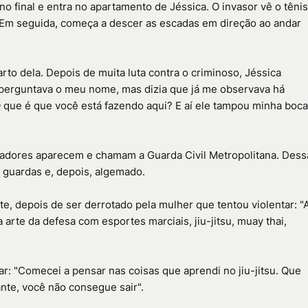
no final e entra no apartamento de Jéssica. O invasor vê o tênis
. Em seguida, começa a descer as escadas em direção ao andar
rto dela. Depois de muita luta contra o criminoso, Jéssica
e perguntava o meu nome, mas dizia que já me observava há
 que é que você está fazendo aqui? E aí ele tampou minha boca
oradores aparecem e chamam a Guarda Civil Metropolitana. Dess
s guardas e, depois, algemado.
te, depois de ser derrotado pela mulher que tentou violentar: "
arte da defesa com esportes marciais, jiu-jitsu, muay thai,
ar: "Comecei a pensar nas coisas que aprendi no jiu-jitsu. Que
ante, você não consegue sair".