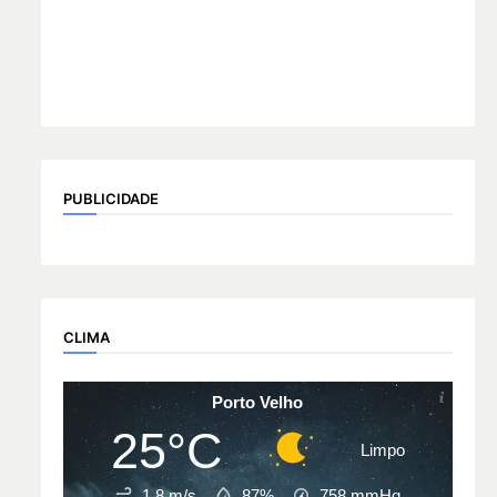
PUBLICIDADE
CLIMA
Porto Velho
25°C
Limpo
1.8 m/s
87%
758
mmHg