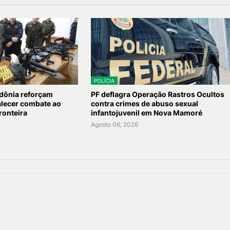
POLÍCIA
dônia reforçam
PF deflagra Operação Rastros Ocultos
talecer combate ao
contra crimes de abuso sexual
ronteira
infantojuvenil em Nova Mamoré
Agosto 06, 2026