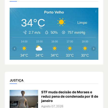
Porto Velho
34°C
Limpo
2.7 m/s
50%
757
mmHg
14:00
15:00
16:00
17:00
18:00
19:00
‹
›
34°C
34°C
34°C
33°C
30°C
29°C
JUSTIÇA
STF muda decisão de Moraes e
reduz pena de condenada por 8 de
janeiro
Agosto 07, 2026