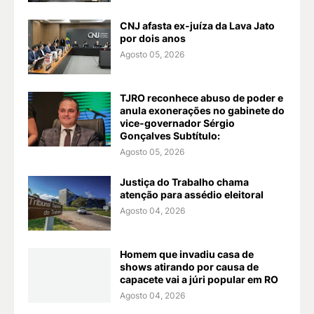
CNJ afasta ex-juíza da Lava Jato
por dois anos
Agosto 05, 2026
TJRO reconhece abuso de poder e
anula exonerações no gabinete do
vice-governador Sérgio
Gonçalves Subtítulo:
Agosto 05, 2026
Justiça do Trabalho chama
atenção para assédio eleitoral
Agosto 04, 2026
Homem que invadiu casa de
shows atirando por causa de
capacete vai a júri popular em RO
Agosto 04, 2026