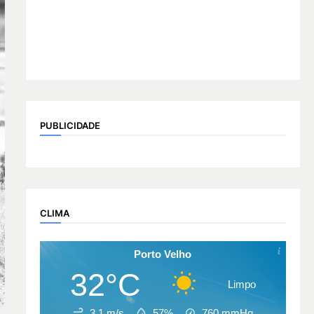
PUBLICIDADE
CLIMA
Porto Velho
32°C
Limpo
3.1 m/s
57%
760
mmHg