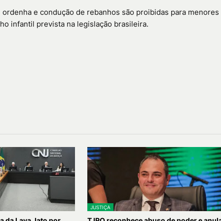
 ordenha e condução de rebanhos são proibidas para menores
o infantil prevista na legislação brasileira.
JUSTIÇA
a da Lava Jato por
TJRO reconhece abuso de poder e anul