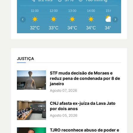
11:00
12:00
13:00
14:00
15:00
16:00
‹
›
32°C
33°C
34°C
34°C
34°C
34°
JUSTIÇA
STF muda decisão de Moraes e
reduz pena de condenada por 8 de
e
janeiro
Agosto 07, 2026
CNJ afasta ex-juíza da Lava Jato
por dois anos
Agosto 05, 2026
TJRO reconhece abuso de poder e