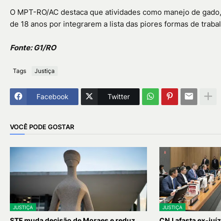
O MPT-RO/AC destaca que atividades como manejo de gado,
de 18 anos por integrarem a lista das piores formas de trabalh
Fonte: G1/RO
Tags
Justiça
Facebook
Twitter
VOCÊ PODE GOSTAR
JUSTIÇA
JUSTIÇA
STF muda decisão de Moraes e reduz
CNJ afasta ex-juíz