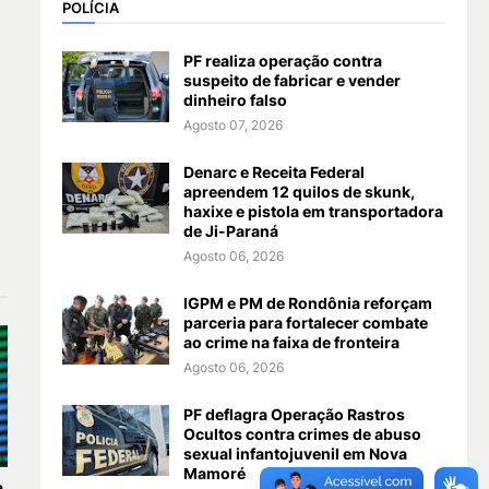
POLÍCIA
PF realiza operação contra
suspeito de fabricar e vender
dinheiro falso
Agosto 07, 2026
Denarc e Receita Federal
apreendem 12 quilos de skunk,
haxixe e pistola em transportadora
de Ji-Paraná
Agosto 06, 2026
IGPM e PM de Rondônia reforçam
parceria para fortalecer combate
ao crime na faixa de fronteira
Agosto 06, 2026
PF deflagra Operação Rastros
Ocultos contra crimes de abuso
sexual infantojuvenil em Nova
Mamoré
a