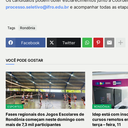
Os candidatos podem obter esclarecimentos junto à Coorde
processo.seletivo@ifro.edu.br
e acompanhar todas as etapas
Tags
Rondônia
Facebook
Twitter
VOCÊ PODE GOSTAR
ESPORTES
RONDÔNIA
Fases regionais dos Jogos Escolares de
Idep está com ins
Rondônia começam neste domingo com
cursos remotos em
mais de 7,3 mil participantes
terça – feira, 11