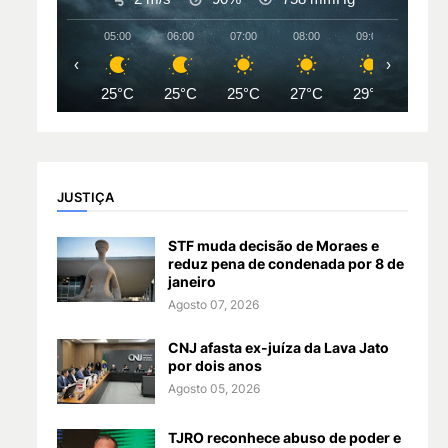
05:00
06:00
07:00
08:00
09:00
10:00
‹
›
25°C
25°C
25°C
27°C
29°C
31°
JUSTIÇA
STF muda decisão de Moraes e
reduz pena de condenada por 8 de
janeiro
Agosto 07, 2026
CNJ afasta ex-juíza da Lava Jato
por dois anos
Agosto 05, 2026
TJRO reconhece abuso de poder e