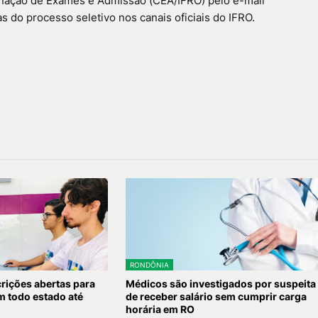
nação de Exames e Admissão (CEA/IFRO) pelo e-mail
 do processo seletivo nos canais oficiais do IFRO.
RONDÔNIA
crições abertas para
Médicos são investigados por suspeita
 todo estado até
de receber salário sem cumprir carga
horária em RO