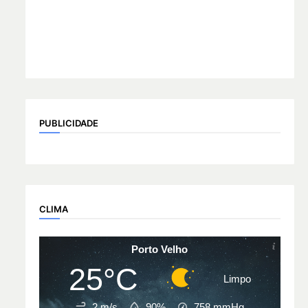
PUBLICIDADE
CLIMA
Porto Velho
25°C
Limpo
2 m/s
90%
758
mmHg