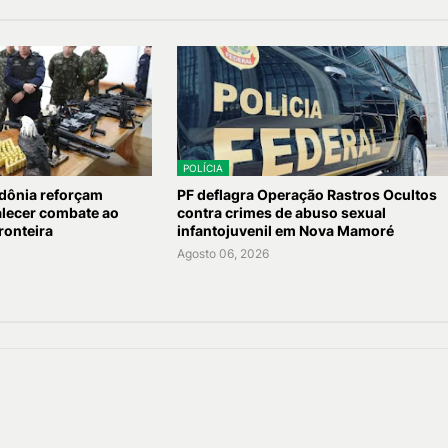
POLÍCIA
dônia reforçam
PF deflagra Operação Rastros Ocultos
talecer combate ao
contra crimes de abuso sexual
ronteira
infantojuvenil em Nova Mamoré
Agosto 06, 2026