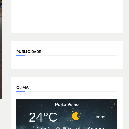
PUBLICIDADE
CLIMA
Porto Velho
24°C
Limpo
1.8 m/s
90%
758
mmHg