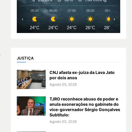
05:00
06:00
07:00
08:00
09:00
10:00
‹
›
24°C
24°C
24°C
26°C
28°C
31°
.
JUSTIÇA
CNJ afasta ex-juíza da Lava Jato
por dois anos
Agosto 05, 2026
TJRO reconhece abuso de poder e
anula exonerações no gabinete do
vice-governador Sérgio Gonçalves
Subtítulo:
Agosto 05, 2026