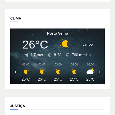
CLIMA
Porto Velho
26°C
Limpo
1.7 m/s
81%
760
mmHg
01:00
02:00
03:00
04:00
05:00
06:00
‹
›
26°C
26°C
25°C
25°C
25°C
25°C
JUSTIÇA