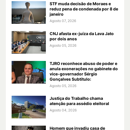
STF muda decisão de Moraes e
reduz pena de condenada por 8 de
janeiro
Agosto 07, 2026
CNJ afasta ex-juíza da Lava Jato
por dois anos
Agosto 05, 2026
TJRO reconhece abuso de poder e
anula exonerações no gabinete do
vice-governador Sérgio
Gonçalves Subtítulo:
Agosto 05, 2026
Justiça do Trabalho chama
atenção para assédio eleitoral
Agosto 04, 2026
Homem que invadiu casa de